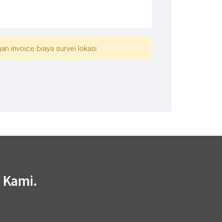
n invoice biaya survei lokasi
 Kami.