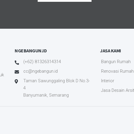
NGEBANGUN.ID
JASA KAMI
(+62) 81326314314
Bangun Rumah
g
cc@ngebangun.id
Renovasi Rumah
uk
Taman Sawunggaling Blok D No.3-
Interior
4
Jasa Desain Arsi
Banyumanik, Semarang